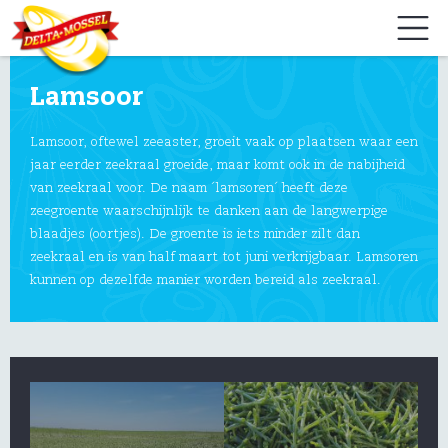
Lamsoor
Lamsoor, oftewel zeeaster, groeit vaak op plaatsen waar een
jaar eerder zeekraal groeide, maar komt ook in de nabijheid
van zeekraal voor. De naam ´lamsoren´ heeft deze
zeegroente waarschijnlijk te danken aan de langwerpige
blaadjes (oortjes). De groente is iets minder zilt dan
zeekraal en is van half maart tot juni verkrijgbaar. Lamsoren
kunnen op dezelfde manier worden bereid als zeekraal.