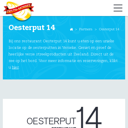
Oesterput 14
>
Partners
>
Oesterput 14
Bij ons restaurant Oesterput 14 kunt u eten op een unieke
locatie op de oesterputten in Yerseke. Geniet en proef de
heerlijke verse streekproducten uit Zeeland. Direct uit de
zee op het bord. Voor meer informatie en reserveringen, klikt
u
hier
.