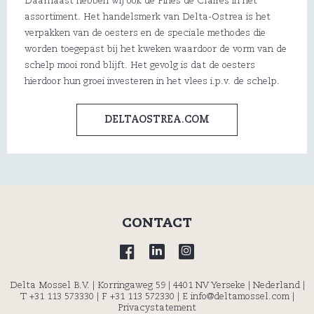
Daarnaast hebben wij ook de Fines de Claires in het
assortiment. Het handelsmerk van Delta-Ostrea is het
verpakken van de oesters en de speciale methodes die
worden toegepast bij het kweken waardoor de vorm van de
schelp mooi rond blijft. Het gevolg is dat de oesters
hierdoor hun groei investeren in het vlees i.p.v. de schelp.
DELTAOSTREA.COM
CONTACT
Delta Mossel B.V. | Korringaweg 59 | 4401 NV Yerseke | Nederland |
T +31 113 573330
| F +31 113 572330 |
E info@deltamossel.com
|
Privacystatement