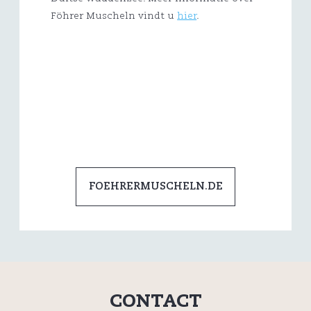
Föhrer Muscheln vindt u
hier
.
FOEHRERMUSCHELN.DE
CONTACT