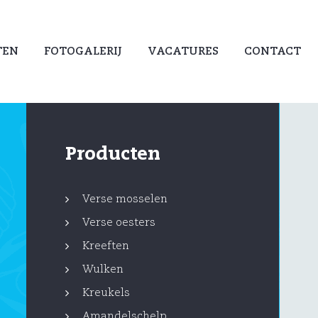
TEN
FOTOGALERIJ
VACATURES
CONTACT
Producten
Verse mosselen
Verse oesters
Kreeften
Wulken
Kreukels
Amandelschelp