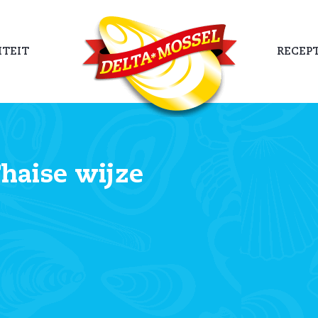
TEIT
RECEP
haise wijze